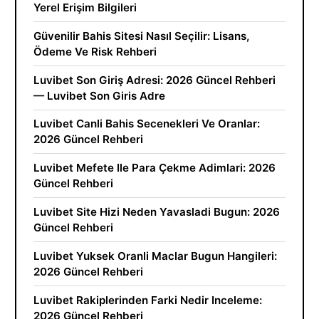
Yerel Erişim Bilgileri
Güvenilir Bahis Sitesi Nasıl Seçilir: Lisans,
Ödeme Ve Risk Rehberi
Luvibet Son Giriş Adresi: 2026 Güncel Rehberi
— Luvibet Son Giris Adre
Luvibet Canli Bahis Secenekleri Ve Oranlar:
2026 Güncel Rehberi
Luvibet Mefete Ile Para Çekme Adimlari: 2026
Güncel Rehberi
Luvibet Site Hizi Neden Yavasladi Bugun: 2026
Güncel Rehberi
Luvibet Yuksek Oranli Maclar Bugun Hangileri:
2026 Güncel Rehberi
Luvibet Rakiplerinden Farki Nedir Inceleme:
2026 Güncel Rehberi