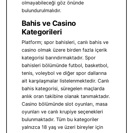
olmayabileceği göz önünde
bulundurulmalıdır.
Bahis ve Casino
Kategorileri
Platform; spor bahisleri, canlı bahis ve
casino olmak üzere birden fazla içerik
kategorisi barındırmaktadır. Spor
bahisleri bölümünde futbol, basketbol,
tenis, voleybol ve diğer spor dallarına
ait karşılaşmalar listelenmektedir. Canlı
bahis kategorisi, süregelen maçlarda
anlık oran takibine olanak tanımaktadır.
Casino bölümünde slot oyunları, masa
oyunları ve canlı krupiye seçenekleri
bulunmaktadır. Tüm bu kategoriler
yalnızca 18 yaş ve üzeri bireyler için