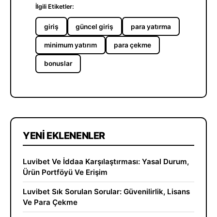
İlgili Etiketler:
giriş
güncel giriş
para yatırma
minimum yatırım
para çekme
bonuslar
YENI EKLENENLER
Luvibet Ve İddaa Karşılaştırması: Yasal Durum,
Ürün Portföyü Ve Erişim
Luvibet Sık Sorulan Sorular: Güvenilirlik, Lisans
Ve Para Çekme