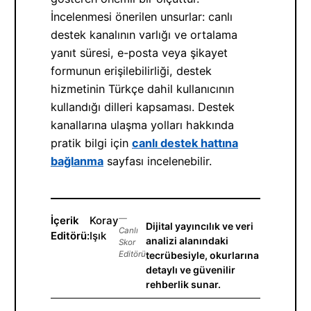
İncelenmesi önerilen unsurlar: canlı
destek kanalının varlığı ve ortalama
yanıt süresi, e-posta veya şikayet
formunun erişilebilirliği, destek
hizmetinin Türkçe dahil kullanıcının
kullandığı dilleri kapsaması. Destek
kanallarına ulaşma yolları hakkında
pratik bilgi için
canlı destek hattına
bağlanma
sayfası incelenebilir.
İçerik
Koray
—
Dijital yayıncılık ve veri
Canlı
Editörü:
Işık
analizi alanındaki
Skor
Editörü
tecrübesiyle, okurlarına
detaylı ve güvenilir
rehberlik sunar.