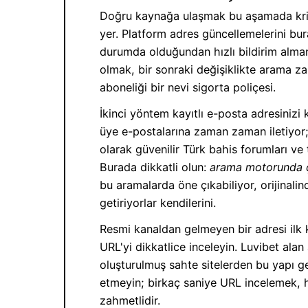
Doğru kaynağa ulaşmak bu aşamada kri
yer. Platform adres güncellemelerini bur
durumda olduğundan hızlı bildirim alma
olmak, bir sonraki değişiklikte arama z
aboneliği bir nevi sigorta poliçesi.
İkinci yöntem kayıtlı e-posta adresinizi 
üye e-postalarına zaman zaman iletiyor;
olarak güvenilir Türk bahis forumları ve 
Burada dikkatli olun:
arama motorunda ç
bu aramalarda öne çıkabiliyor, orijinali
getiriyorlar kendilerini.
Resmi kanaldan gelmeyen bir adresi ilk k
URL'yi dikkatlice inceleyin. Luvibet alan a
oluşturulmuş sahte sitelerden bu yapı g
etmeyin; birkaç saniye URL incelemek, 
zahmetlidir.