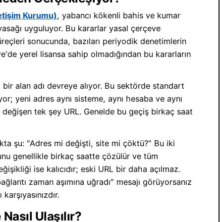
İletişim Kurumu)
, yabancı kökenli bahis ve kumar
 yasağı uyguluyor. Bu kararlar yasal çerçeve
üreçleri sonucunda, bazıları periyodik denetimlerin
e'de yerel lisansa sahip olmadığından bu kararların
i bir alan adı devreye alıyor. Bu sektörde standart
ıyor; yeni adres aynı sisteme, aynı hesaba ve aynı
an değişen tek şey URL. Genelde bu geçiş birkaç saat
okta şu: "Adres mi değişti, site mi çöktü?" Bu iki
nu genellikle birkaç saatte çözülür ve tüm
eğişikliği ise kalıcıdır; eski URL bir daha açılmaz.
ağlantı zaman aşımına uğradı" mesajı görüyorsanız
ı karşıyasınızdır.
Nasıl Ulaşılır?