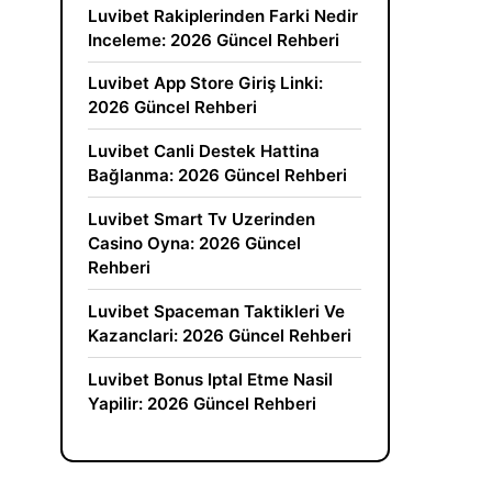
Luvibet Rakiplerinden Farki Nedir
Inceleme: 2026 Güncel Rehberi
Luvibet App Store Giriş Linki:
2026 Güncel Rehberi
Luvibet Canli Destek Hattina
Bağlanma: 2026 Güncel Rehberi
Luvibet Smart Tv Uzerinden
Casino Oyna: 2026 Güncel
Rehberi
Luvibet Spaceman Taktikleri Ve
Kazanclari: 2026 Güncel Rehberi
Luvibet Bonus Iptal Etme Nasil
Yapilir: 2026 Güncel Rehberi