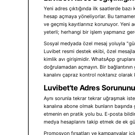
Yeni adres çıktığında ilk saatlerde bazı 
hesap açmaya yöneliyorlar. Bu tamamen 
ve geçmiş kayıtlarınız korunuyor. Yeni ad
yeterli; herhangi bir işlem yapmanız ge
Sosyal medyada özel mesaj yoluyla "gü
Luvibet resmi destek ekibi, özel mesajl
kimlik avı girişimidir. WhatsApp gruplar
doğrulamadan açmayın. Bir bağlantının 
kanalını çapraz kontrol noktanız olarak k
Luvibet'te Adres Sorununu
Aynı sorunla tekrar tekrar uğraşmak ist
kanalına abone olmak bunların başında ge
etmenin en pratik yolu bu. E-posta bildi
medya hesaplarını takip etmek de ek gü
Promosyon fırsatları ve kampanyalar için